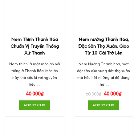
Nem Thính Thanh Hóa
Nem nướng Thanh Hóa,
Chuẩn Vị Truyền Thống
Đặc Sản Thọ Xuân, Giao
Xứ Thanh
Từ 10 Cái Trở Lên
Nem thính là một món ăn nổi
Nem Nướng Thanh Hóa, một
tiếng ở Thanh Hóa. Món ăn
đặc sản của vùng đất thọ xuân
này khá cầu kì với nguyên
mà hầu hết những ai đã dùng
liệu…
thử…
40.000
₫
40.000
₫
60.000
₫
ADD TO CART
ADD TO CART