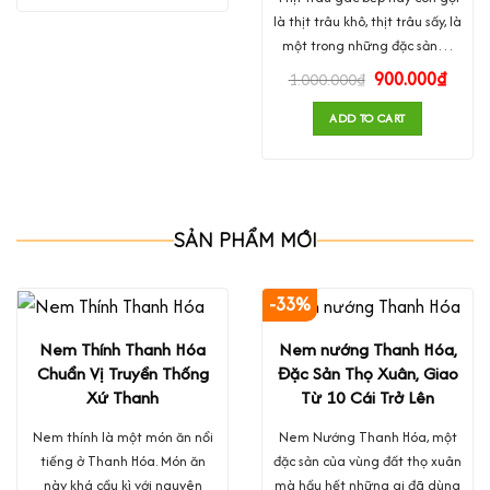
là thịt trâu khô, thịt trâu sấy, là
một trong những đặc sản…
900.000
₫
1.000.000
₫
ADD TO CART
SẢN PHẨM MỚI
-33%
Nem Thính Thanh Hóa
Nem nướng Thanh Hóa,
Chuẩn Vị Truyền Thống
Đặc Sản Thọ Xuân, Giao
Xứ Thanh
Từ 10 Cái Trở Lên
Nem thính là một món ăn nổi
Nem Nướng Thanh Hóa, một
tiếng ở Thanh Hóa. Món ăn
đặc sản của vùng đất thọ xuân
này khá cầu kì với nguyên
mà hầu hết những ai đã dùng