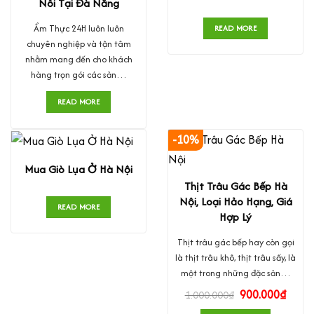
Nôi Tại Đà Nẵng
Ẩm Thực 24H luôn luôn
READ MORE
chuyên nghiệp và tận tâm
nhằm mang đến cho khách
hàng trọn gói các sản…
READ MORE
-10%
Mua Giò Lụa Ở Hà Nội
Thịt Trâu Gác Bếp Hà
Nội, Loại Hảo Hạng, Giá
READ MORE
Hợp Lý
Thịt trâu gác bếp hay còn gọi
là thịt trâu khô, thịt trâu sấy, là
một trong những đặc sản…
900.000
₫
1.000.000
₫