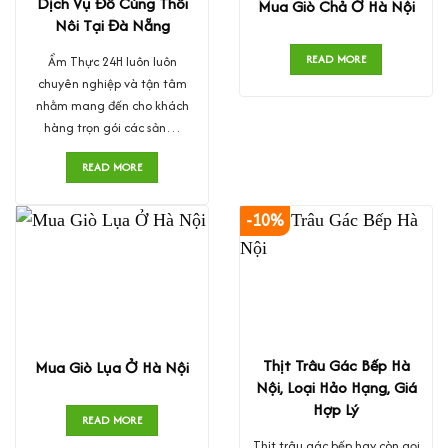
Dịch Vụ Đồ Cúng Thôi
Mua Giò Chả Ở Hà Nội
Nôi Tại Đà Nẵng
READ MORE
Ẩm Thực 24H luôn luôn
chuyên nghiệp và tận tâm
nhằm mang đến cho khách
hàng trọn gói các sản…
READ MORE
-10%
Thịt Trâu Gác Bếp Hà
Mua Giò Lụa Ở Hà Nội
Nội, Loại Hảo Hạng, Giá
Hợp Lý
READ MORE
Thịt trâu gác bếp hay còn gọi