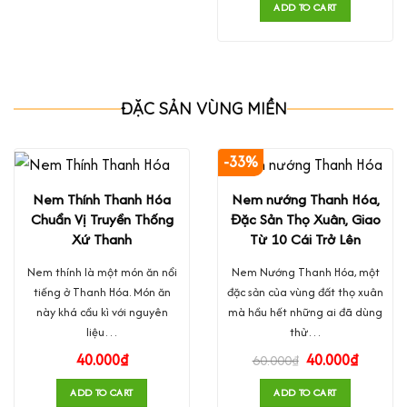
ADD TO CART
ĐẶC SẢN VÙNG MIỀN
-33%
Nem Thính Thanh Hóa
Nem nướng Thanh Hóa,
Chuẩn Vị Truyền Thống
Đặc Sản Thọ Xuân, Giao
Xứ Thanh
Từ 10 Cái Trở Lên
Nem thính là một món ăn nổi
Nem Nướng Thanh Hóa, một
tiếng ở Thanh Hóa. Món ăn
đặc sản của vùng đất thọ xuân
này khá cầu kì với nguyên
mà hầu hết những ai đã dùng
liệu…
thử…
40.000
₫
40.000
₫
60.000
₫
ADD TO CART
ADD TO CART