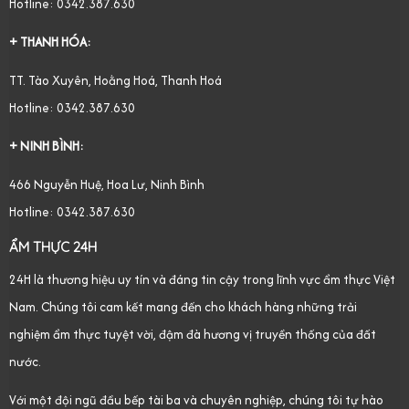
Hotline: 0342.387.630
+ THANH HÓA:
TT. Tào Xuyên, Hoằng Hoá, Thanh Hoá
Hotline: 0342.387.630
+ NINH BÌNH:
466 Nguyễn Huệ, Hoa Lư, Ninh Bình
Hotline: 0342.387.630
ẨM THỰC 24H
24H là thương hiệu uy tín và đáng tin cậy trong lĩnh vực ẩm thực Việt
Nam. Chúng tôi cam kết mang đến cho khách hàng những trải
nghiệm ẩm thực tuyệt vời, đậm đà hương vị truyền thống của đất
nước.
Với một đội ngũ đầu bếp tài ba và chuyên nghiệp, chúng tôi tự hào