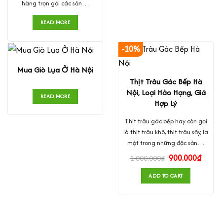
hàng trọn gói các sản…
READ MORE
-10%
Mua Giò Lụa Ở Hà Nội
Thịt Trâu Gác Bếp Hà
Nội, Loại Hảo Hạng, Giá
READ MORE
Hợp Lý
Thịt trâu gác bếp hay còn gọi
là thịt trâu khô, thịt trâu sấy, là
một trong những đặc sản…
900.000
₫
1.000.000
₫
ADD TO CART