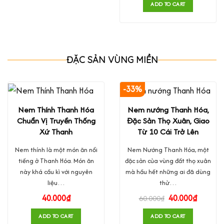
ADD TO CART
ĐẶC SẢN VÙNG MIỀN
-33%
Nem Thính Thanh Hóa
Nem nướng Thanh Hóa,
Chuẩn Vị Truyền Thống
Đặc Sản Thọ Xuân, Giao
Xứ Thanh
Từ 10 Cái Trở Lên
Nem thính là một món ăn nổi
Nem Nướng Thanh Hóa, một
tiếng ở Thanh Hóa. Món ăn
đặc sản của vùng đất thọ xuân
này khá cầu kì với nguyên
mà hầu hết những ai đã dùng
liệu…
thử…
40.000
₫
40.000
₫
60.000
₫
ADD TO CART
ADD TO CART