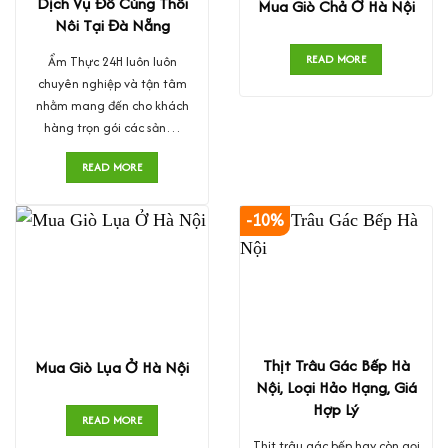
Dịch Vụ Đồ Cúng Thôi
Mua Giò Chả Ở Hà Nội
Nôi Tại Đà Nẵng
READ MORE
Ẩm Thực 24H luôn luôn
chuyên nghiệp và tận tâm
nhằm mang đến cho khách
hàng trọn gói các sản…
READ MORE
-10%
Thịt Trâu Gác Bếp Hà
Mua Giò Lụa Ở Hà Nội
Nội, Loại Hảo Hạng, Giá
Hợp Lý
READ MORE
Thịt trâu gác bếp hay còn gọi