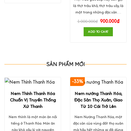
là thịt trâu khô, thịt trâu sấy, là
một trong những đặc sản…
900.000
₫
1.000.000
₫
ADD TO CART
SẢN PHẨM MỚI
-33%
Nem Thính Thanh Hóa
Nem nướng Thanh Hóa,
Chuẩn Vị Truyền Thống
Đặc Sản Thọ Xuân, Giao
Xứ Thanh
Từ 10 Cái Trở Lên
Nem thính là một món ăn nổi
Nem Nướng Thanh Hóa, một
tiếng ở Thanh Hóa. Món ăn
đặc sản của vùng đất thọ xuân
này khá cầu kì với nguyên
mà hầu hết những ai đã dùng