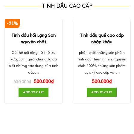
TINH DẦU CAO CẤP
-21%
Tinh dầu hồi Lạng Sơn
Tinh dầu quế cao cấp
nguyên chất
nhập khẩu
Có thể nói rằng, từ thời xa
phân phối những sản phẩm
xưa, con người chúng ta đã
tinh dầu thiên nhiên, nguyên
biết những tác dụng của tinh
chất 100%, những sản phẩm
dầu…
cực kỳ cao cấp và…
500.000
₫
500.000
₫
630.000
₫
ADD TO CART
ADD TO CART