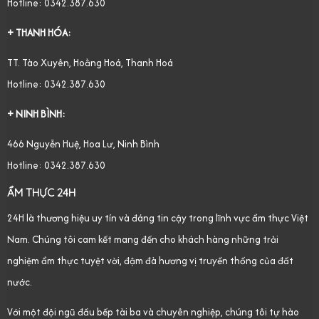
Hotline: 0342.387.630
+ THANH HÓA:
TT. Tào Xuyên, Hoằng Hoá, Thanh Hoá
Hotline: 0342.387.630
+ NINH BÌNH:
466 Nguyễn Huệ, Hoa Lư, Ninh Bình
Hotline: 0342.387.630
ẨM THỰC 24H
24H là thương hiệu uy tín và đáng tin cậy trong lĩnh vực ẩm thực Việt
Nam. Chúng tôi cam kết mang đến cho khách hàng những trải
nghiệm ẩm thực tuyệt vời, đậm đà hương vị truyền thống của đất
nước.
Với một đội ngũ đầu bếp tài ba và chuyên nghiệp, chúng tôi tự hào