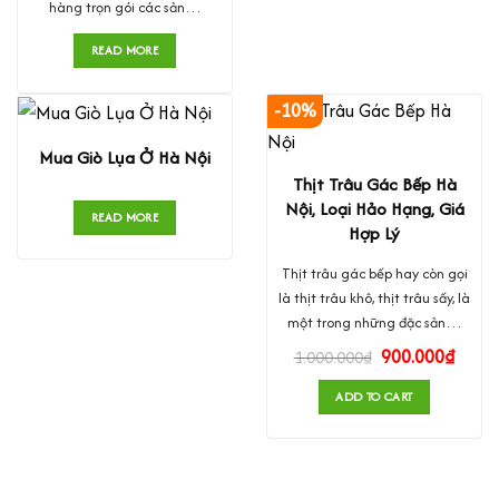
hàng trọn gói các sản…
READ MORE
-10%
Mua Giò Lụa Ở Hà Nội
Thịt Trâu Gác Bếp Hà
Nội, Loại Hảo Hạng, Giá
READ MORE
Hợp Lý
Thịt trâu gác bếp hay còn gọi
là thịt trâu khô, thịt trâu sấy, là
một trong những đặc sản…
900.000
₫
1.000.000
₫
ADD TO CART