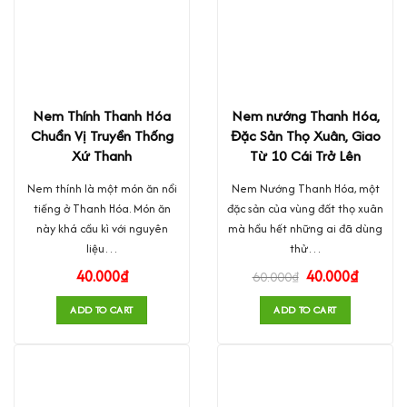
Nem Thính Thanh Hóa
Nem nướng Thanh Hóa,
Chuẩn Vị Truyền Thống
Đặc Sản Thọ Xuân, Giao
Xứ Thanh
Từ 10 Cái Trở Lên
Nem thính là một món ăn nổi
Nem Nướng Thanh Hóa, một
tiếng ở Thanh Hóa. Món ăn
đặc sản của vùng đất thọ xuân
này khá cầu kì với nguyên
mà hầu hết những ai đã dùng
liệu…
thử…
40.000
₫
40.000
₫
60.000
₫
ADD TO CART
ADD TO CART