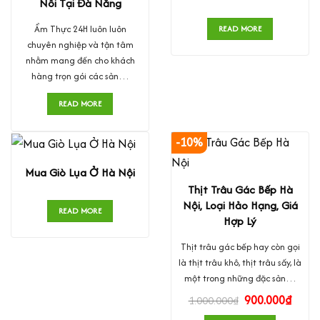
Nôi Tại Đà Nẵng
Ẩm Thực 24H luôn luôn
READ MORE
chuyên nghiệp và tận tâm
nhằm mang đến cho khách
hàng trọn gói các sản…
READ MORE
-10%
Mua Giò Lụa Ở Hà Nội
Thịt Trâu Gác Bếp Hà
Nội, Loại Hảo Hạng, Giá
READ MORE
Hợp Lý
Thịt trâu gác bếp hay còn gọi
là thịt trâu khô, thịt trâu sấy, là
một trong những đặc sản…
900.000
₫
1.000.000
₫