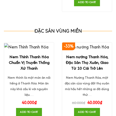
ADD TO CART
ĐẶC SẢN VÙNG MIỀN
-33%
Nem Thính Thanh Hóa
Nem nướng Thanh Hóa,
Chuẩn Vị Truyền Thống
Đặc Sản Thọ Xuân, Giao
Xứ Thanh
Từ 10 Cái Trở Lên
Nem thính là một món ăn nổi
Nem Nướng Thanh Hóa, một
tiếng ở Thanh Hóa. Món ăn
đặc sản của vùng đất thọ xuân
này khá cầu kì với nguyên
mà hầu hết những ai đã dùng
liệu…
thử…
40.000
₫
40.000
₫
60.000
₫
ADD TO CART
ADD TO CART