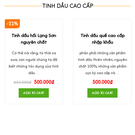
TINH DẦU CAO CẤP
-21%
Tinh dầu hồi Lạng Sơn
Tinh dầu quế cao cấp
nguyên chất
nhập khẩu
Có thể nói rằng, từ thời xa
phân phối những sản phẩm
xưa, con người chúng ta đã
tinh dầu thiên nhiên, nguyên
biết những tác dụng của tinh
chất 100%, những sản phẩm
dầu…
cực kỳ cao cấp và…
500.000
₫
500.000
₫
630.000
₫
ADD TO CART
ADD TO CART