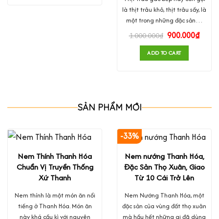
là thịt trâu khô, thịt trâu sấy, là
một trong những đặc sản…
900.000
₫
1.000.000
₫
ADD TO CART
SẢN PHẨM MỚI
-33%
Nem Thính Thanh Hóa
Nem nướng Thanh Hóa,
Chuẩn Vị Truyền Thống
Đặc Sản Thọ Xuân, Giao
Xứ Thanh
Từ 10 Cái Trở Lên
Nem thính là một món ăn nổi
Nem Nướng Thanh Hóa, một
tiếng ở Thanh Hóa. Món ăn
đặc sản của vùng đất thọ xuân
này khá cầu kì với nguyên
mà hầu hết những ai đã dùng