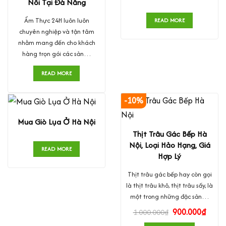
Nôi Tại Đà Nẵng
Ẩm Thực 24H luôn luôn
READ MORE
chuyên nghiệp và tận tâm
nhằm mang đến cho khách
hàng trọn gói các sản…
READ MORE
-10%
Mua Giò Lụa Ở Hà Nội
Thịt Trâu Gác Bếp Hà
Nội, Loại Hảo Hạng, Giá
READ MORE
Hợp Lý
Thịt trâu gác bếp hay còn gọi
là thịt trâu khô, thịt trâu sấy, là
một trong những đặc sản…
900.000
₫
1.000.000
₫