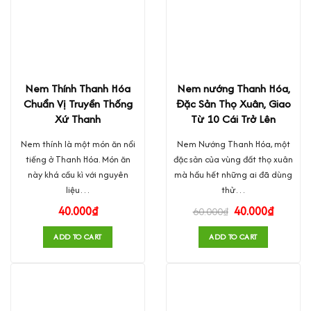
Nem Thính Thanh Hóa
Nem nướng Thanh Hóa,
Chuẩn Vị Truyền Thống
Đặc Sản Thọ Xuân, Giao
Xứ Thanh
Từ 10 Cái Trở Lên
Nem thính là một món ăn nổi
Nem Nướng Thanh Hóa, một
tiếng ở Thanh Hóa. Món ăn
đặc sản của vùng đất thọ xuân
này khá cầu kì với nguyên
mà hầu hết những ai đã dùng
liệu…
thử…
40.000
₫
40.000
₫
60.000
₫
ADD TO CART
ADD TO CART