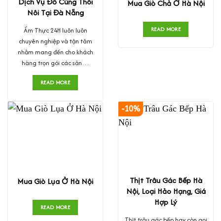
Dịch Vụ Đồ Cúng Thôi
Mua Giò Chả Ở Hà Nội
Nôi Tại Đà Nẵng
READ MORE
Ẩm Thực 24H luôn luôn
chuyên nghiệp và tận tâm
nhằm mang đến cho khách
hàng trọn gói các sản…
READ MORE
-10%
Thịt Trâu Gác Bếp Hà
Mua Giò Lụa Ở Hà Nội
Nội, Loại Hảo Hạng, Giá
Hợp Lý
READ MORE
Thịt trâu gác bếp hay còn gọi