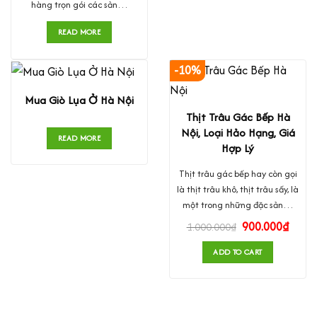
hàng trọn gói các sản…
READ MORE
-10%
Mua Giò Lụa Ở Hà Nội
Thịt Trâu Gác Bếp Hà
Nội, Loại Hảo Hạng, Giá
READ MORE
Hợp Lý
Thịt trâu gác bếp hay còn gọi
là thịt trâu khô, thịt trâu sấy, là
một trong những đặc sản…
900.000
₫
1.000.000
₫
ADD TO CART