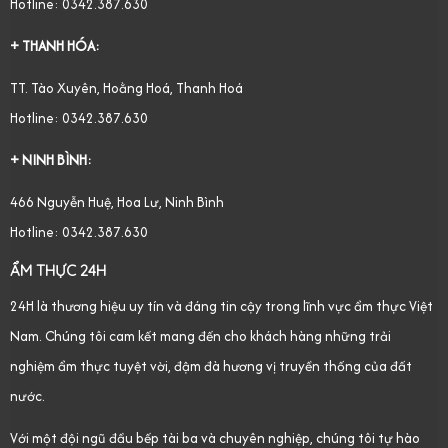
Hotline: 0342.387.630
+ THANH HÓA:
TT. Tào Xuyên, Hoằng Hoá, Thanh Hoá
Hotline: 0342.387.630
+ NINH BÌNH:
466 Nguyễn Huệ, Hoa Lư, Ninh Bình
Hotline: 0342.387.630
ẨM THỰC 24H
24H là thương hiệu uy tín và đáng tin cậy trong lĩnh vực ẩm thực Việt
Nam. Chúng tôi cam kết mang đến cho khách hàng những trải
nghiệm ẩm thực tuyệt vời, đậm đà hương vị truyền thống của đất
nước.
Với một đội ngũ đầu bếp tài ba và chuyên nghiệp, chúng tôi tự hào