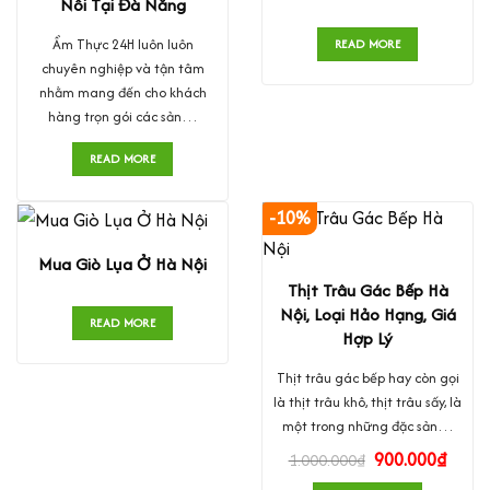
Nôi Tại Đà Nẵng
Ẩm Thực 24H luôn luôn
READ MORE
chuyên nghiệp và tận tâm
nhằm mang đến cho khách
hàng trọn gói các sản…
READ MORE
-10%
Mua Giò Lụa Ở Hà Nội
Thịt Trâu Gác Bếp Hà
Nội, Loại Hảo Hạng, Giá
READ MORE
Hợp Lý
Thịt trâu gác bếp hay còn gọi
là thịt trâu khô, thịt trâu sấy, là
một trong những đặc sản…
900.000
₫
1.000.000
₫