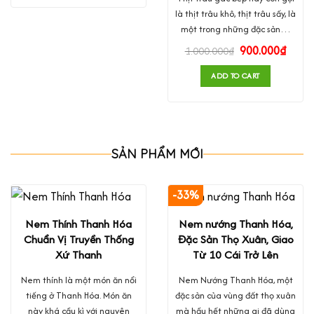
là thịt trâu khô, thịt trâu sấy, là
một trong những đặc sản…
900.000
₫
1.000.000
₫
ADD TO CART
SẢN PHẨM MỚI
-33%
Nem Thính Thanh Hóa
Nem nướng Thanh Hóa,
Chuẩn Vị Truyền Thống
Đặc Sản Thọ Xuân, Giao
Xứ Thanh
Từ 10 Cái Trở Lên
Nem thính là một món ăn nổi
Nem Nướng Thanh Hóa, một
tiếng ở Thanh Hóa. Món ăn
đặc sản của vùng đất thọ xuân
này khá cầu kì với nguyên
mà hầu hết những ai đã dùng