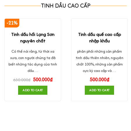
TINH DẦU CAO CẤP
-21%
Tinh dầu hồi Lạng Sơn
Tinh dầu quế cao cấp
nguyên chất
nhập khẩu
Có thể nói rằng, từ thời xa
phân phối những sản phẩm
xưa, con người chúng ta đã
tinh dầu thiên nhiên, nguyên
biết những tác dụng của tinh
chất 100%, những sản phẩm
dầu…
cực kỳ cao cấp và…
500.000
₫
500.000
₫
630.000
₫
ADD TO CART
ADD TO CART