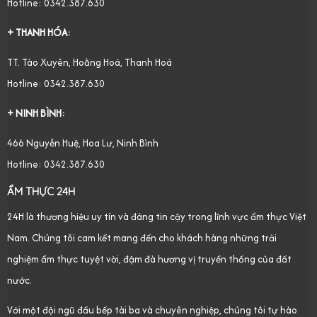
Hotline: 0342.387.630
+ THANH HÓA:
TT. Tào Xuyên, Hoằng Hoá, Thanh Hoá
Hotline: 0342.387.630
+ NINH BÌNH:
466 Nguyễn Huệ, Hoa Lư, Ninh Bình
Hotline: 0342.387.630
ẨM THỰC 24H
24H là thương hiệu uy tín và đáng tin cậy trong lĩnh vực ẩm thực Việt
Nam. Chúng tôi cam kết mang đến cho khách hàng những trải
nghiệm ẩm thực tuyệt vời, đậm đà hương vị truyền thống của đất
nước.
Với một đội ngũ đầu bếp tài ba và chuyên nghiệp, chúng tôi tự hào