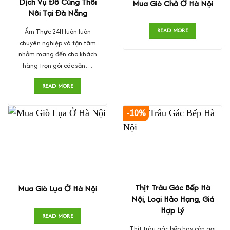
Dịch Vụ Đồ Cúng Thôi
Mua Giò Chả Ở Hà Nội
Nôi Tại Đà Nẵng
READ MORE
Ẩm Thực 24H luôn luôn
chuyên nghiệp và tận tâm
nhằm mang đến cho khách
hàng trọn gói các sản…
READ MORE
-10%
Thịt Trâu Gác Bếp Hà
Mua Giò Lụa Ở Hà Nội
Nội, Loại Hảo Hạng, Giá
Hợp Lý
READ MORE
Thịt trâu gác bếp hay còn gọi