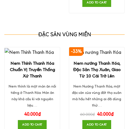
ADD TO CART
ĐẶC SẢN VÙNG MIỀN
-33%
Nem Thính Thanh Hóa
Nem nướng Thanh Hóa,
Chuẩn Vị Truyền Thống
Đặc Sản Thọ Xuân, Giao
Xứ Thanh
Từ 10 Cái Trở Lên
Nem thính là một món ăn nổi
Nem Nướng Thanh Hóa, một
tiếng ở Thanh Hóa. Món ăn
đặc sản của vùng đất thọ xuân
này khá cầu kì với nguyên
mà hầu hết những ai đã dùng
liệu…
thử…
40.000
₫
40.000
₫
60.000
₫
ADD TO CART
ADD TO CART