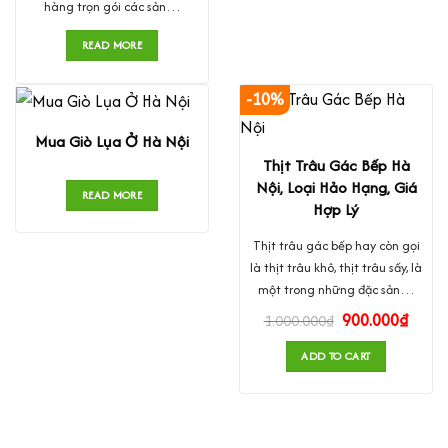
hàng trọn gói các sản…
READ MORE
-10%
Mua Giò Lụa Ở Hà Nội
Thịt Trâu Gác Bếp Hà
Nội, Loại Hảo Hạng, Giá
READ MORE
Hợp Lý
Thịt trâu gác bếp hay còn gọi
là thịt trâu khô, thịt trâu sấy, là
một trong những đặc sản…
900.000
₫
1.000.000
₫
ADD TO CART