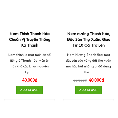
Nem Thính Thanh Hóa
Nem nướng Thanh Hóa,
Chuẩn Vị Truyền Thống
Đặc Sản Thọ Xuân, Giao
Xứ Thanh
Từ 10 Cái Trở Lên
Nem thính là một món ăn nổi
Nem Nướng Thanh Hóa, một
tiếng ở Thanh Hóa. Món ăn
đặc sản của vùng đất thọ xuân
này khá cầu kì với nguyên
mà hầu hết những ai đã dùng
liệu…
thử…
40.000
₫
40.000
₫
60.000
₫
ADD TO CART
ADD TO CART