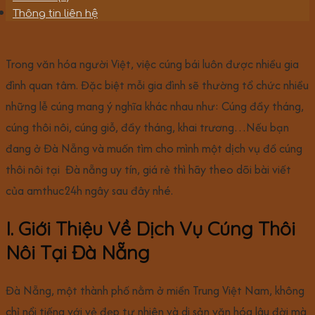
Thông tin liên hệ
Trong văn hóa người Việt, việc cúng bái luôn được nhiều gia
đình quan tâm. Đặc biệt mỗi gia đình sẽ thường tổ chức nhiều
những lễ cúng mang ý nghĩa khác nhau như: Cúng đầy tháng,
cúng thôi nôi, cúng giỗ, đầy tháng, khai trương…Nếu bạn
đang ở Đà Nẵng và muốn tìm cho mình một dịch vụ đồ cúng
thôi nôi tại Đà nẵng uy tín, giá rẻ thì hãy theo dõi bài viết
của amthuc24h ngây sau đây nhé.
I. Giới Thiệu Về Dịch Vụ Cúng Thôi
Nôi Tại Đà Nẵng
Đà Nẵng, một thành phố nằm ở miền Trung Việt Nam, không
chỉ nổi tiếng với vẻ đẹp tự nhiên và di sản văn hóa lâu đời mà