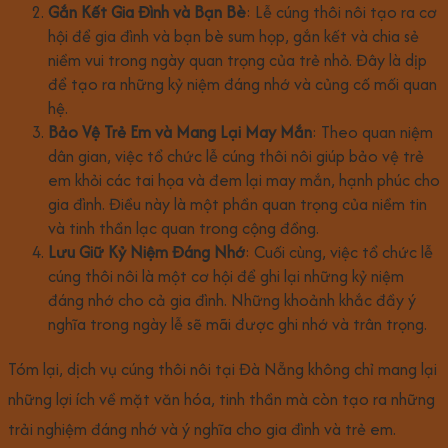
Gắn Kết Gia Đình và Bạn Bè
: Lễ cúng thôi nôi tạo ra cơ
hội để gia đình và bạn bè sum họp, gắn kết và chia sẻ
niềm vui trong ngày quan trọng của trẻ nhỏ. Đây là dịp
để tạo ra những kỷ niệm đáng nhớ và củng cố mối quan
hệ.
Bảo Vệ Trẻ Em và Mang Lại May Mắn
: Theo quan niệm
dân gian, việc tổ chức lễ cúng thôi nôi giúp bảo vệ trẻ
em khỏi các tai họa và đem lại may mắn, hạnh phúc cho
gia đình. Điều này là một phần quan trọng của niềm tin
và tinh thần lạc quan trong cộng đồng.
Lưu Giữ Kỷ Niệm Đáng Nhớ
: Cuối cùng, việc tổ chức lễ
cúng thôi nôi là một cơ hội để ghi lại những kỷ niệm
đáng nhớ cho cả gia đình. Những khoảnh khắc đầy ý
nghĩa trong ngày lễ sẽ mãi được ghi nhớ và trân trọng.
Tóm lại, dịch vụ cúng thôi nôi tại Đà Nẵng không chỉ mang lại
những lợi ích về mặt văn hóa, tinh thần mà còn tạo ra những
trải nghiệm đáng nhớ và ý nghĩa cho gia đình và trẻ em.