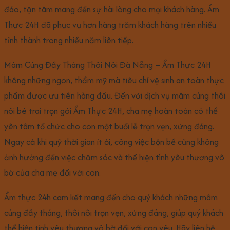
đáo, tận tâm mang đến sự hài lòng cho mọi khách hàng. Ẩm
Thực 24H đã phục vụ hơn hàng trăm khách hàng trên nhiều
tỉnh thành trong nhiều năm liên tiếp.
Mâm Cúng Đầy Tháng Thôi Nôi Đà Nẵng – Ẩm Thực 24H
không những ngon, thẩm mỹ mà tiêu chí vệ sinh an toàn thực
phẩm được ưu tiên hàng đầu. Đến với dịch vụ mâm cúng thôi
nôi bé trai trọn gói Ẩm Thực 24H, cha mẹ hoàn toàn có thể
yên tâm tổ chức cho con một buổi lễ trọn vẹn, xứng đáng.
Ngay cả khi quỹ thời gian ít ỏi, công việc bộn bề cũng không
ảnh hưởng đến việc chăm sóc và thể hiện tình yêu thương vô
bờ của cha mẹ đối với con.
Ẩm thực 24h cam kết mang đến cho quý khách những mâm
cúng đầy tháng, thôi nôi trọn vẹn, xứng đáng, giúp quý khách
thể hiện tình yêu thương vô bờ đối với con yêu. Hãy liên hệ