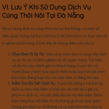
VI. Lưu Ý Khi Sử Dụng Dịch Vụ
Cúng Thôi Nôi Tại Đà Nẵng
Khi sử dụng dịch vụ cúng thôi nôi tại Đà Nẵng, có một số
điều quan trọng mà bạn cần lưu ý để đảm bảo sự trọn vẹn và
ý nghĩa của lễ cúng. Dưới đây là những điều cần chú ý:
Chọn Đơn Vị Uy Tín
: Việc chọn một đơn vị cung cấp dịch
vụ uy tín và có kinh nghiệm là rất quan trọng. Tìm hiểu
về độ tin cậy, đánh giá từ khách hàng trước đó và
tham khảo ý kiến của người thân hoặc bạn bè để đảm
bảo bạn đang hợp tác với một đơn vị đáng tin cậy.
Kiểm Tra Chi Tiết Dịch Vụ
: Trước khi đồng ý với bất kỳ
dịch vụ nào, hãy kiểm tra kỹ các chi tiết như giá cả,
phạm vi dịch vụ, và các điều khoản và điều kiện. Đảm
bảo rằng bạn đã hiểu rõ về những gì được bao gồm
trong gói dịch vụ và không có sự hiểu lầm nào xảy ra.