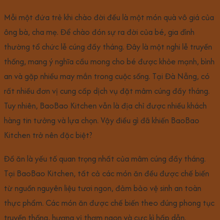
Mỗi một đứa trẻ khi chào đời đều là một món quà vô giá của
ông bà, cha mẹ. Để chào đón sự ra đời của bé, gia đình
thường tổ chức lễ cúng đầy tháng. Đây là một nghi lễ truyền
thống, mang ý nghĩa cầu mong cho bé được khỏe mạnh, bình
an và gặp nhiều may mắn trong cuộc sống. Tại Đà Nẵng, có
rất nhiều đơn vị cung cấp dịch vụ đặt mâm cúng đầy tháng.
Tuy nhiên, BaoBao Kitchen vẫn là địa chỉ được nhiều khách
hàng tin tưởng và lựa chọn. Vậy điều gì đã khiến BaoBao
Kitchen trở nên đặc biệt?
Đồ ăn là yếu tố quan trọng nhất của mâm cúng đầy tháng.
Tại BaoBao Kitchen, tất cả các món ăn đều được chế biến
từ nguồn nguyên liệu tươi ngon, đảm bảo vệ sinh an toàn
thực phẩm. Các món ăn được chế biến theo đúng phong tục
truyền thống, hương vị thơm ngon và cực kì hấp dẫn.