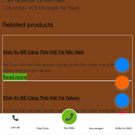
- Tên tài khoản: Lê Văn Thiện
- Chi nhánh: VCB Chi nhánh Hà Thành
Related products
Dịch Vụ Đồ Cúng Thôi Nôi Tại Bắc Ninh
.
Ẩm Thực 24H luôn luôn chuyên nghiệp và tận tâm nhằm mang đến cho
khách hàng trọn gói các sản…
Read more
.
Dịch Vụ Đồ Cúng Thôi Nôi Tại Tphcm
.
Ẩm Thực 24H luôn luôn chuyên nghiệp và tận tâm nhằm mang đến cho
khách hàng trọn gói các sản…
.
Read more
Liên hệ
Gọi điện
Chat Zalo
Messenger
Nhắn tin SMS