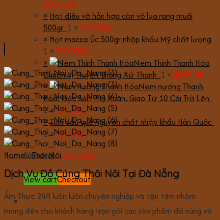
550.000
₫
×
Hạt điều vỡ hỗn hợp còn vỏ lụa rang muối
500gr
1 ×
300.000
₫
×
Hạt macca Úc 500gr nhập khẩu Mỹ chất lượng
1 ×
500.000
₫
×
Nem Thính Thanh Hóa
Chuẩn Vị Truyền Thống Xứ Thanh
1 ×
40.000
₫
×
Nem nướng Thanh
Hóa, Đặc Sản Thọ Xuân, Giao Từ 10 Cái Trở Lên
1 ×
40.000
₫
×
Tinh dầu quế nguyên chất nhập khẩu Hàn Quốc
1 ×
60.000
₫
Home
/
Thôi Nôi
Subtotal:
3.810.000
₫
Dịch Vụ Đồ Cúng Thôi Nôi Tại Đà Nẵng
View cart
Checkout
Ẩm Thực 24H luôn luôn chuyên nghiệp và tận tâm nhằm
mang đến cho khách hàng trọn gói các sản phẩm đồ cúng và