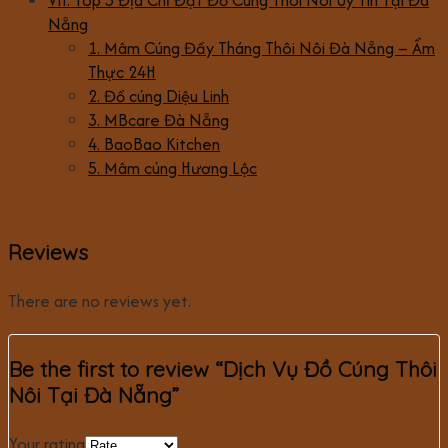
Nẵng
1. Mâm Cúng Đầy Tháng Thôi Nôi Đà Nẵng – Ẩm
Thực 24H
2. Đồ cúng Diệu Linh
3. MBcare Đà Nẵng
4. BaoBao Kitchen
5. Mâm cúng Hương Lộc
Reviews
There are no reviews yet.
Be the first to review “Dịch Vụ Đồ Cúng Thôi
Nôi Tại Đà Nẵng”
Your rating