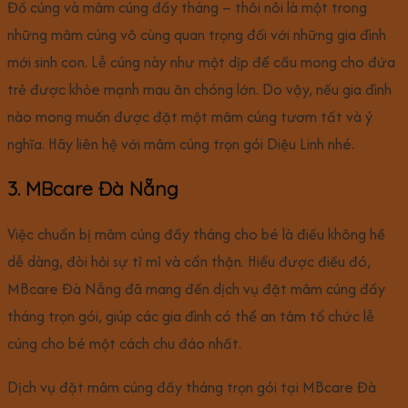
Đồ cúng và mâm cúng đầy tháng – thôi nôi là một trong
những mâm cúng vô cùng quan trọng đối với những gia đình
mới sinh con. Lễ cúng này như một dịp để cầu mong cho đứa
trẻ được khỏe mạnh mau ăn chóng lớn. Do vậy, nếu gia đình
nào mong muốn được đặt một mâm cúng tươm tất và ý
nghĩa. Hãy liên hệ với mâm cúng trọn gói Diệu Linh nhé.
3. MBcare Đà Nẵng
Việc chuẩn bị mâm cúng đầy tháng cho bé là điều không hề
dễ dàng, đòi hỏi sự tỉ mỉ và cẩn thận. Hiểu được điều đó,
MBcare Đà Nẵng đã mang đến dịch vụ đặt mâm cúng đầy
tháng trọn gói, giúp các gia đình có thể an tâm tổ chức lễ
cúng cho bé một cách chu đáo nhất.
Dịch vụ đặt mâm cúng đầy tháng trọn gói tại MBcare Đà