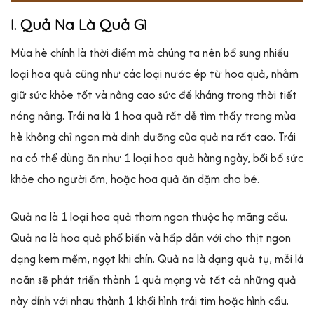
I. Quả Na Là Quả Gì
Mùa hè chính là thời điểm mà chúng ta nên bổ sung nhiều
loại hoa quả cũng như các loại nước ép từ hoa quả, nhằm
giữ sức khỏe tốt và nâng cao sức đề kháng trong thời tiết
nóng nắng. Trái na là 1 hoa quả rất dễ tìm thấy trong mùa
hè không chỉ ngon mà dinh dưỡng của quả na rất cao. Trái
na có thể dùng ăn như 1 loại hoa quả hàng ngày, bồi bổ sức
khỏe cho người ốm, hoặc hoa quả ăn dặm cho bé.
Quả na là 1 loại hoa quả thơm ngon thuộc họ mãng cầu.
Quả na là hoa quả phổ biến và hấp dẫn với cho thịt ngon
dạng kem mềm, ngọt khi chín. Quả na là dạng quả tụ, mỗi lá
noãn sẽ phát triển thành 1 quả mọng và tất cả những quả
này dính với nhau thành 1 khối hình trái tim hoặc hình cầu.