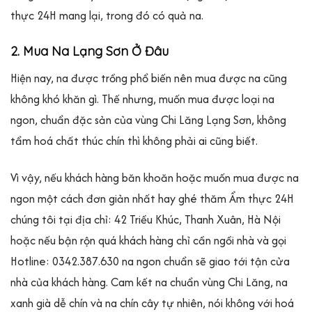
thực 24H mang lại, trong đó có quả na.
2. Mua Na Lạng Sơn Ở Đâu
Hiện nay, na được trồng phổ biến nên mua được na cũng
không khó khăn gì. Thế nhưng, muốn mua được loại na
ngon, chuẩn đặc sản của vùng Chi Lăng Lạng Sơn, không
tẩm hoá chất thúc chín thì không phải ai cũng biết.
Vì vậy, nếu khách hàng băn khoăn hoặc muốn mua được na
ngon một cách đơn giản nhất hay ghé thăm Ẩm thực 24H
chúng tôi tại địa chỉ: 42 Triều Khúc, Thanh Xuân, Hà Nội
hoặc nếu bận rộn quá khách hàng chỉ cần ngồi nhà và gọi
Hotline: 0342.387.630 na ngon chuẩn sẽ giao tới tận cửa
nhà của khách hàng. Cam kết na chuẩn vùng Chi Lăng, na
xanh già dễ chín và na chín cây tự nhiên, nói không với hoá