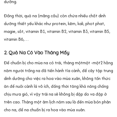
dưỡng.
Đồng thời, quả na (mãng cầu) còn chứa nhiều chất dinh
dưỡng thiết yếu khác như protein, kẽm, kali, phot phat,
magie, sắt, vitamin B1, vitamin B2, vitamin B3, vitamin B5,
vitamin B6,…
2. Quả Na Có Vào Tháng Mấy
Để chuẩn bị cho mùa na có trái, tháng mộtmột -một2 hằng
năm người trồng na đã tiến hành tỉa cành, để cây tập trung
dinh dưỡng cho việc ra hoa vào mùa xuân, không tốn thức
ăn để nuôi cành lá vô ích, đồng thời tăng khả năng chống
chịu mưa gió, vì vậy trái na sẽ không bị dập do va đập ở
trên cao. Tháng một âm lịch năm sau là đến mùa bón phân
cho na, để na chuẩn bị ra hoa vào mùa xuân.