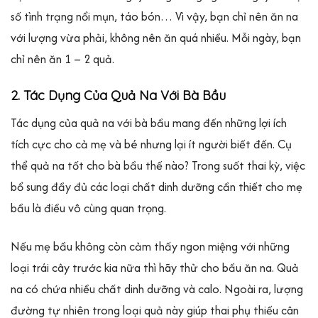
số tình trạng nổi mụn, táo bón… Vì vậy, bạn chỉ nên ăn na
với lượng vừa phải, không nên ăn quá nhiều. Mỗi ngày, bạn
chỉ nên ăn 1 – 2 quả.
2. Tác Dụng Của Quả Na Với Bà Bầu
Tác dụng của quả na với bà bầu mang đến những lợi ích
tích cực cho cả mẹ và bé nhưng lại ít người biết đến. Cụ
thể quả na tốt cho bà bầu thế nào? Trong suốt thai kỳ, việc
bổ sung đầy đủ các loại chất dinh dưỡng cần thiết cho mẹ
bầu là điều vô cùng quan trọng.
Nếu mẹ bầu không còn cảm thấy ngon miệng với những
loại trái cây trước kia nữa thì hãy thử cho bầu ăn na. Quả
na có chứa nhiều chất dinh dưỡng và calo. Ngoài ra, lượng
đường tự nhiên trong loại quả này giúp thai phụ thiếu cân