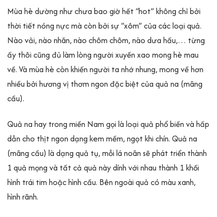
Mùa hè dường như chưa bao giờ hết “hot” không chỉ bởi
thời tiết nóng nực mà còn bởi sự “xôm” của các loại quả.
Nào vải, nào nhãn, nào chôm chôm, nào dưa hấu,… từng
ấy thôi cũng đủ làm lòng người xuyến xao mong hè mau
về. Và mùa hè còn khiến người ta nhớ nhung, mong về hơn
nhiều bởi hương vị thơm ngon đặc biệt của quả na (mãng
cầu).
Quả na hay trong miền Nam gọi là loại quả phổ biến và hấp
dẫn cho thịt ngon dạng kem mềm, ngọt khi chín. Quả na
(mãng cầu) là dạng quả tụ, mỗi lá noãn sẽ phát triển thành
1 quả mọng và tất cả quả này dính với nhau thành 1 khối
hình trái tim hoặc hình cầu. Bên ngoài quả có màu xanh,
hình rãnh.