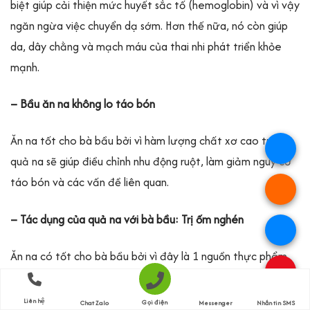
biệt giúp cải thiện mức huyết sắc tố (hemoglobin) và vì vậy
ngăn ngừa việc chuyển dạ sớm. Hơn thế nữa, nó còn giúp
da, dây chằng và mạch máu của thai nhi phát triển khỏe
mạnh.
– Bầu ăn na không lo táo bón
Ăn na tốt cho bà bầu bởi vì hàm lượng chất xơ cao trong
.
quả na sẽ giúp điều chỉnh nhu động ruột, làm giảm nguy cơ
táo bón và các vấn đề liên quan.
.
– Tác dụng của quả na với bà bầu: Trị ốm nghén
.
Ăn na có tốt cho bà bầu bởi vì đây là 1 nguồn thực phẩm
.
giàu vitamin B6, quả na giúp bạn giảm tình trạng ốm nghén.
Các nghiên cứu cho thấy vitamin B6 có thể giảm bớt buồn
Liên hệ
Gọi điện
Chat Zalo
Messenger
Nhắn tin SMS