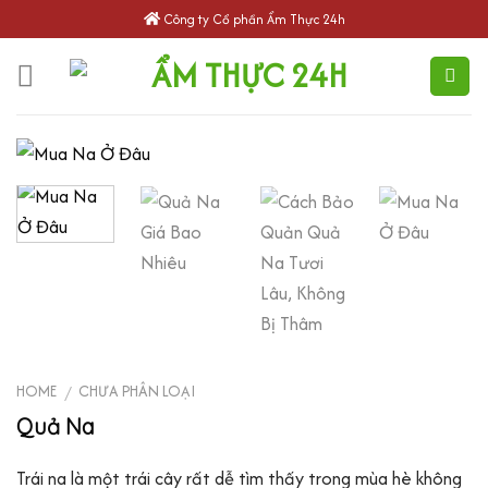
Skip
Công ty Cổ phần Ẩm Thực 24h
to
content
HOME
CHƯA PHÂN LOẠI
/
Quả Na
Trái na là một trái cây rất dễ tìm thấy trong mùa hè không