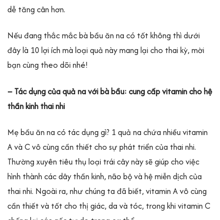
dễ tăng cân hơn.
Nếu đang thắc mắc bà bầu ăn na có tốt không thì dưới
đây là 10 lợi ích mà loại quả này mang lại cho thai kỳ, mời
bạn cùng theo dõi nhé!
– Tác dụng của quả na với bà bầu: cung cấp vitamin cho hệ
thần kinh thai nhi
Mẹ bầu ăn na có tác dụng gì? 1 quả na chứa nhiều vitamin
A và C vô cùng cần thiết cho sự phát triển của thai nhi.
Thường xuyên tiêu thụ loại trái cây này sẽ giúp cho việc
hình thành các dây thần kinh, não bộ và hệ miễn dịch của
thai nhi. Ngoài ra, như chúng ta đã biết, vitamin A vô cùng
cần thiết và tốt cho thị giác, da và tóc, trong khi vitamin C