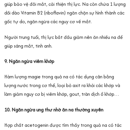
giúp bảo vệ đôi mắt, cải thiện thị lực. Na còn chứa 1 lượng
dồi dào Vitamin B2 (riboflavin) ngăn chặn sự hình thành các
gốc tự do, ngăn ngừa các nguy cơ về mắt.
Người trung tuổi, thị lực bắt đầu giảm nên ăn nhiều na để
giúp sáng mắt, tinh anh.
9. Ngăn ngừa viêm khớp
Hàm lượng magie trong quả na có tác dụng cân bằng
lượng nước trong cơ thể, loại bỏ axit ra khỏi các khớp và
làm giảm nguy cơ bị viêm khớp, gout, tràn dịch ổ khớp…
10. Ngăn ngừa ung thư nhờ ăn na thường xuyên
Hợp chất acetogenin được tìm thấy trong quả na có tác