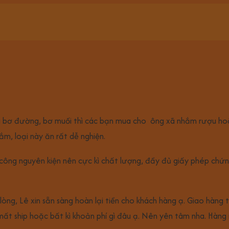
ang bơ đường, bơ muối thì các bạn mua cho ông xã nhắm rượu hoặ
ắm, loại này ăn rất dễ nghiện.
 công nguyên kiện nên cực kì chất lượng, đầy đủ giấy phép chứ
ng, Lê xin sẵn sàng hoàn lại tiền cho khách hàng ạ. Giao hàng t
mất ship hoặc bất kì khoản phí gì đâu ạ. Nên yên tâm nha. Hàng