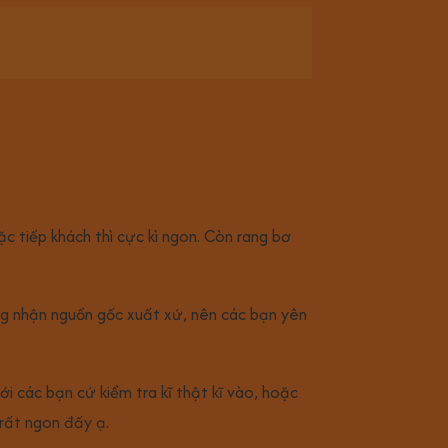
c tiếp khách thì cực kì ngon. Còn rang bơ
ng nhận nguồn gốc xuất xứ, nên các bạn yên
ới các bạn cứ kiểm tra kĩ thật kĩ vào, hoặc
 rất ngon đấy ạ.