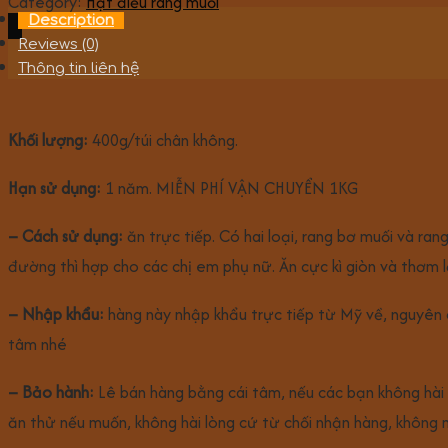
Category:
Hạt điều rang muối
Description
Reviews (0)
Thông tin liên hệ
Khối lượng:
400g/túi chân không.
Hạn sử dụng:
1 năm. MIỄN PHÍ VẬN CHUYỂN 1KG
– Cách sử dụng:
ăn trực tiếp. Có hai loại, rang bơ muối và r
đường thì hợp cho các chị em phụ nữ. Ăn cực kì giòn và thơm l
– Nhập khẩu:
hàng này nhập khẩu trực tiếp từ Mỹ về, nguyên
tâm nhé
– Bảo hành:
Lê bán hàng bằng cái tâm, nếu các bạn không hài lò
ăn thử nếu muốn, không hài lòng cứ từ chối nhận hàng, không 