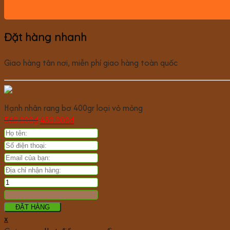
Đặt hàng nhanh
Giao hàng tân nơi, miễn phí giao hàng toàn quốc
Hạnh nhân rang bơ 400gr loại vỏ mỏng
560.000
₫
450.000
₫
ĐẶT HÀNG
x