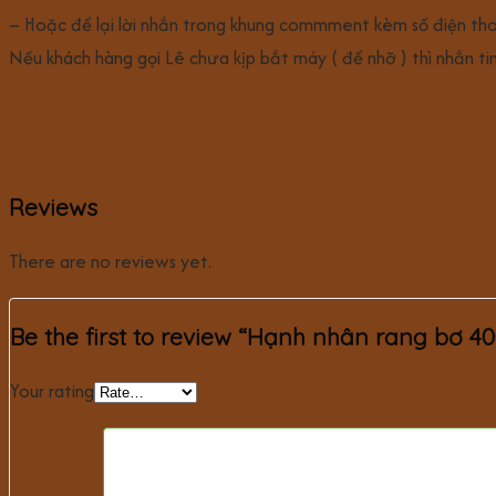
– Hoặc để lại lời nhắn trong khung commment kèm số điện thoại
Nếu khách hàng gọi Lê chưa kịp bắt máy ( để nhỡ ) thì nhắn tin
Reviews
There are no reviews yet.
Be the first to review “Hạnh nhân rang bơ 4
Your rating