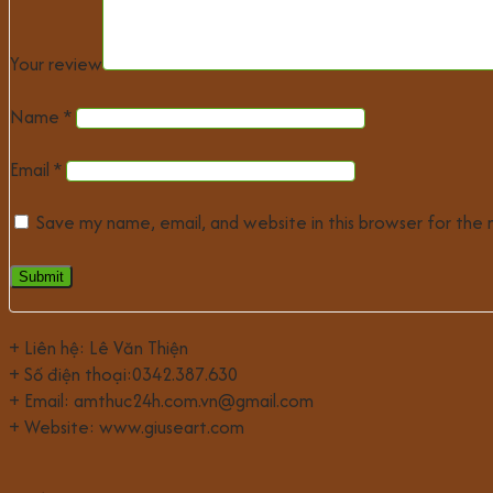
Your review
Name
*
Email
*
Save my name, email, and website in this browser for the
+ Liên hệ: Lê Văn Thiện
+ Số điện thoại:0342.387.630
+ Email: amthuc24h.com.vn@gmail.com
+ Website: www.giuseart.com