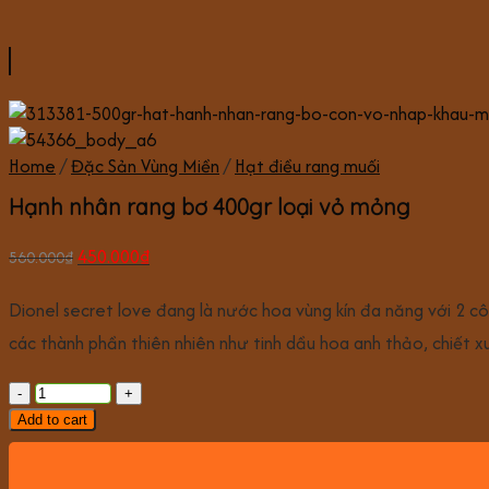
Home
/
Đặc Sản Vùng Miền
/
Hạt điều rang muối
Hạnh nhân rang bơ 400gr loại vỏ mỏng
450.000
₫
560.000
₫
Dionel secret love đang là nước hoa vùng kín đa năng với 2 cô
các thành phần thiên nhiên như tinh dầu hoa anh thảo, chiết
Add to cart