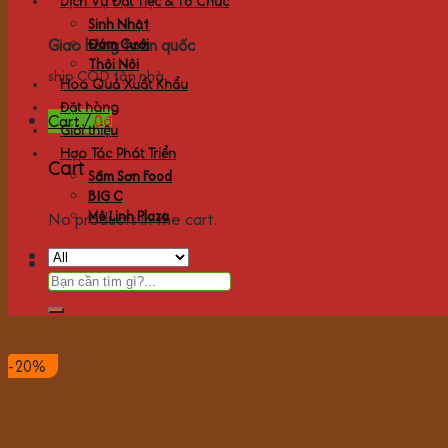
Dịch Vụ Đặt Tiệc & Tổ Chức
Sinh Nhật
Giao hàng toàn quốc
Đám Cưới
Thôi Nôi
ship COD tận nhà
Hoa Quả Xuất Khẩu
Đặt hàng
Cart /
0
₫
Giới thiệu
Hợp Tác Phát Triển
Cart
Sầm Sơn Food
BIG C
Mê Linh Plaza
No products in the cart.
-20%