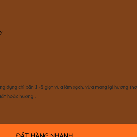
ng dụng chỉ cần 1 -2 giọt vừa làm sạch, vừa mang lại hương thơm
 xuất hoắc hương …
ĐẶT HÀNG NHANH