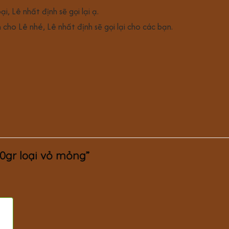
, Lê nhất định sẽ gọi lại ạ.
 cho Lê nhé, Lê nhất định sẽ gọi lại cho các bạn.
00gr loại vỏ mỏng”