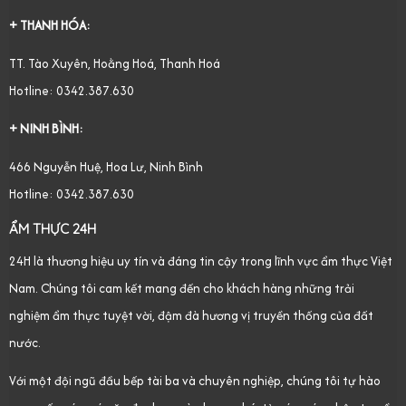
+ THANH HÓA:
TT. Tào Xuyên, Hoằng Hoá, Thanh Hoá
Hotline: 0342.387.630
+ NINH BÌNH:
466 Nguyễn Huệ, Hoa Lư, Ninh Bình
Hotline: 0342.387.630
ẨM THỰC 24H
24H là thương hiệu uy tín và đáng tin cậy trong lĩnh vực ẩm thực Việt
Nam. Chúng tôi cam kết mang đến cho khách hàng những trải
nghiệm ẩm thực tuyệt vời, đậm đà hương vị truyền thống của đất
nước.
Với một đội ngũ đầu bếp tài ba và chuyên nghiệp, chúng tôi tự hào