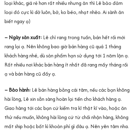
loại khác, giá rẻ hơn rất nhiều nhưng ăn thì Lê bảo đảm
loại đó cực kì dở luôn, bở, ko béo, nhạt nhẽo. Ai sành ăn
biết ngay ạ)
– Ngày sản xuất:
Lê chỉ rang trong tuần, bán hết rồi mới
rang lại ạ. Nên không bao giờ bán hàng cũ quá 1 tháng
khách hàng nhé, dù sản phẩm hạn sử dụng tới 1 năm lận ạ.
Rất nhiều nơi khác bán hàng ít nhất đã rang mấy tháng rồi
ạ và bán hàng cũ đấy ạ.
– Bảo hành:
Lê bán hàng bằng cái tâm, nếu các bạn không
hài lòng, Lê xin sẵn sàng hoàn lại tiền cho khách hàng ạ.
Giao hàng tới các bạn cứ kiểm tra kĩ thật kĩ vào, hoặc ăn
thử nếu muốn, không hài lòng cứ từ chối nhận hàng, không
mất ship hoặc bất kì khoản phí gì đâu ạ. Nên yên tâm nha.