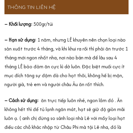
THÔNG TIN LIÊN HỆ
– Khối lượng:
500gr/túi
– Hạn sử dụng:
1 năm, nhưng LÊ khuyên nên chọn loại nào
sản xuất trước 4 tháng, và khi khui ra rồi thì phải ăn trước 1
tháng mới ngon nhất nha, nơi nào bán mà để lâu sau 4
tháng LÊ bảo đảm ăn cực kì dở luôn. Đặc biệt muối cực ít
mục đích tăng sự đậm đà cho hạt thôi, không hề bị mặn,
người già, trẻ em và người châu Âu ăn rất thích.
– Cách sử dụng:
ăn trực tiếp luôn nhé, ngon lắm đó . Ăn
không hết thì để tủ lạnh ngăn mát, hạt sẽ giữ độ giòn mãi
luôn ạ. ( anh chị đừng so sánh loại nhà Lê với mấy loại hạt
điều các chỗ khác nhập từ Châu Phi mà tội Lê nha, đó là