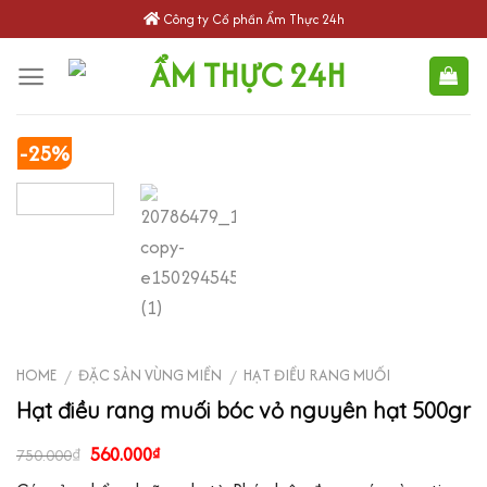
Skip
Công ty Cổ phần Ẩm Thực 24h
to
content
-25%
HOME
ĐẶC SẢN VÙNG MIỀN
HẠT ĐIỀU RANG MUỐI
/
/
Hạt điều rang muối bóc vỏ nguyên hạt 500gr
560.000
₫
₫
750.000