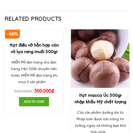
RELATED PRODUCTS
-46%
Hạt điều vỡ hỗn hợp còn
vỏ lụa rang muối 500gr
MIỄN PHÍ đơn hàng cho đơn
hàng trên 200k chuyển tiền
trước. MIỄN PHÍ đơn hàng khi
mua 2 sản phẩm…
300.000
₫
560.000
₫
Hạt macca Úc 500gr
nhập khẩu Mỹ chất lượng
ADD TO CART
Các sản phẩm dưỡng da từ
Pháp luôn được các nàng tin
tưởng, ngay cả những bạn khó
tính nhất…