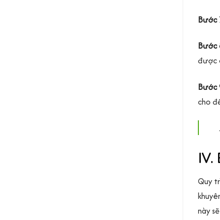
Bước 
Bước 
được 
Bước 
cho đế
IV.
Quy tr
khuyên
này sẽ