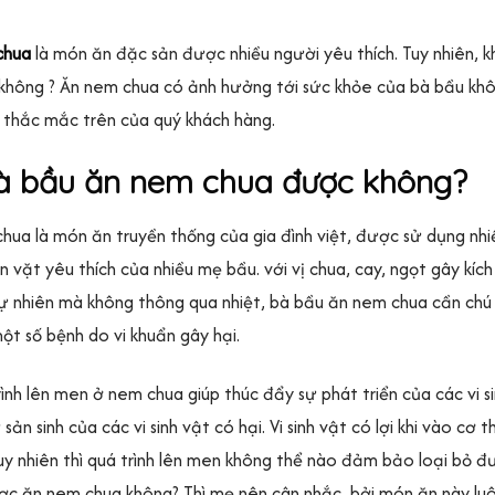
chua
là món ăn đặc sản được nhiều người yêu thích. Tuy nhiên,
hông ? Ăn nem chua có ảnh hưởng tới sức khỏe của bà bầu khôn
 thắc mắc trên của quý khách hàng.
Bà bầu ăn nem chua được không?
ua là món ăn truyền thống của gia đình việt, được sử dụng nhi
 vặt yêu thích của nhiều mẹ bầu. với vị chua, cay, ngọt gây kích 
 nhiên mà không thông qua nhiệt, bà bầu ăn nem chua cần chú ý
t số bệnh do vi khuẩn gây hại.
ình lên men ở nem chua giúp thúc đẩy sự phát triển của các vi si
 sản sinh của các vi sinh vật có hại. Vi sinh vật có lợi khi vào c
uy nhiên thì quá trình lên men không thể nào đảm bảo loại bỏ đ
ợc ăn nem chua không? Thì mẹ nên cân nhắc, bởi món ăn này lu