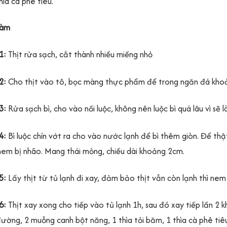
hìa cà phê tiêu.
làm
1:
Thịt rửa sạch, cắt thành nhiều miếng nhỏ
2:
Cho thịt vào tô, bọc màng thực phẩm để trong ngăn đá kho
3:
Rửa sạch bì, cho vào nồi luộc, không nên luộc bì quá lâu vì sẽ 
4:
Bì luộc chín vớt ra cho vào nước lạnh để bì thêm giòn. Để thật
nem bị nhão. Mang thái mỏng, chiều dài khoảng 2cm.
5:
Lấy thịt từ tủ lạnh đi xay, đảm bảo thịt vẫn còn lạnh thì nem 
6:
Thịt xay xong cho tiếp vào tủ lạnh 1h, sau đó xay tiếp lần 2
ường, 2 muỗng canh bột năng, 1 thìa tỏi băm, 1 thìa cà phê tiêu 