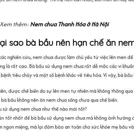
Xem thêm:
Nem chua Thanh Hóa ở Hà Nội
 Tại sao bà bầu nên hạn chế ăn ne
ác nghiên cứu, nem chua được làm chủ yếu từ việc lên men để làm
ng là rất cao. Bà bầu sử dụng nem chua rất dễ mắc các vi khuẩn
 bệnh tiêu chảy và một số bệnh khác về tiêu hóa. Vì vậy, bà bầ
iên, được chế biến do sự lên men tự nhiên mà không thông qua 
, bà bầu không nên ăn nem chua sống chưa qua chế biến.
u sử dụng nem chua như thế nào mới tốt?
n tốt nhất để bà bầu sử dụng nem chua mà không ảnh hưởng đến
 ngon miệng, mà lại đảm bảo an toàn cho sức khỏe mẹ bầu và th