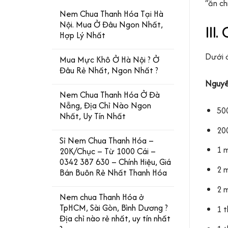
“ăn ch
Nem Chua Thanh Hóa Tại Hà
Nội. Mua Ở Đâu Ngon Nhất,
III
Hợp Lý Nhất
Dưới 
Mua Mực Khô Ở Hà Nội ? Ở
Đâu Rẻ Nhất, Ngon Nhất ?
Nguyê
Nem Chua Thanh Hóa Ở Đà
Nẵng, Địa Chỉ Nào Ngon
50
Nhất, Uy Tín Nhất
200
Sỉ Nem Chua Thanh Hóa –
1 
20K/Chục – Từ 1000 Cái –
0342 387 630 – Chính Hiệu, Giá
2 
Bán Buôn Rẻ Nhất Thanh Hóa
2 
Nem chua Thanh Hóa ở
TpHCM, Sài Gòn, Bình Dương ?
1 t
Địa chỉ nào rẻ nhất, uy tín nhất