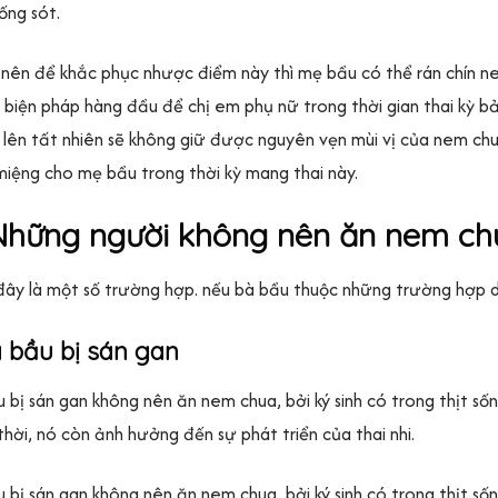
ống sót.
 nên để khắc phục nhược điểm này thì mẹ bầu có thể rán chín ne
à biện pháp hàng đầu để chị em phụ nữ trong thời gian thai kỳ
n lên tất nhiên sẽ không giữ được nguyên vẹn mùi vị của nem ch
iệng cho mẹ bầu trong thời kỳ mang thai này.
Những người không nên ăn nem ch
ây là một số trường hợp. nếu bà bầu thuộc những trường hợp 
à bầu bị sán gan
 bị sán gan không nên ăn nem chua, bởi ký sinh có trong thịt sốn
hời, nó còn ảnh hưởng đến sự phát triển của thai nhi.
 bị sán gan không nên ăn nem chua, bởi ký sinh có trong thịt sốn