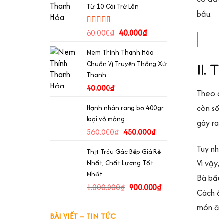
Từ 10 Cái Trở Lên
bầu.
Rated
60.000
5.00
₫
40.000
₫
out of 5
Nem Thính Thanh Hóa
Chuẩn Vị Truyền Thống Xứ
II.
Thanh
40.000
₫
Theo c
còn số
Hạnh nhân rang bơ 400gr
loại vỏ mỏng
gây ra
560.000
₫
450.000
₫
Tuy nh
Thịt Trâu Gác Bếp Giá Rẻ
Vì vậy
Nhất, Chất Lượng Tốt
Nhất
Bà bầ
1.000.000
₫
900.000
₫
Cách ă
món ăn
BÀI VIẾT – TIN TỨC