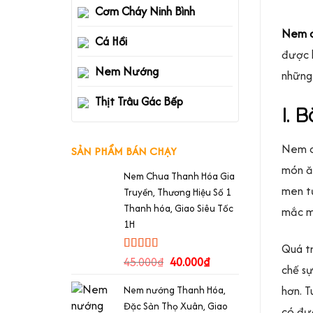
Cơm Cháy Ninh Bình
Nem 
Cá Hồi
được k
Nem Nướng
những
Thịt Trâu Gác Bếp
I. 
Nem ch
SẢN PHẨM BÁN CHẠY
món ăn
Nem Chua Thanh Hóa Gia
men tự
Truyền, Thương Hiệu Số 1
Thanh hóa, Giao Siêu Tốc
mắc mộ
1H
Quá tr
Rated
45.000
5.00
₫
40.000
₫
chế sự
out of 5
hơn. T
Nem nướng Thanh Hóa,
Đặc Sản Thọ Xuân, Giao
có đư