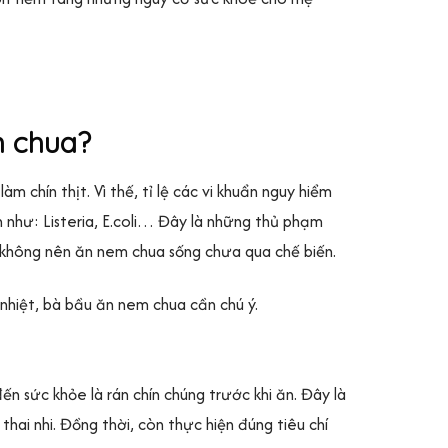
m chua?
 chín thịt. Vì thế, tỉ lệ các vi khuẩn nguy hiểm
 như: Listeria, E.coli… Đây là những thủ phạm
u không nên ăn nem chua sống chưa qua chế biến.
nhiệt, bà bầu ăn nem chua cần chú ý.
 sức khỏe là rán chín chúng trước khi ăn. Đây là
ai nhi. Đồng thời, còn thực hiện đúng tiêu chí