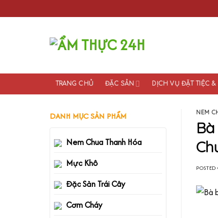
Skip
to
content
TRANG CHỦ
ĐẶC SẢN
DỊCH VỤ ĐẶT TIỆC 
NEM C
DANH MỤC SẢN PHẨM
Bà
Nem Chua Thanh Hóa
Chư
Mực Khô
POSTED
Đặc Sản Trái Cây
Cơm Cháy