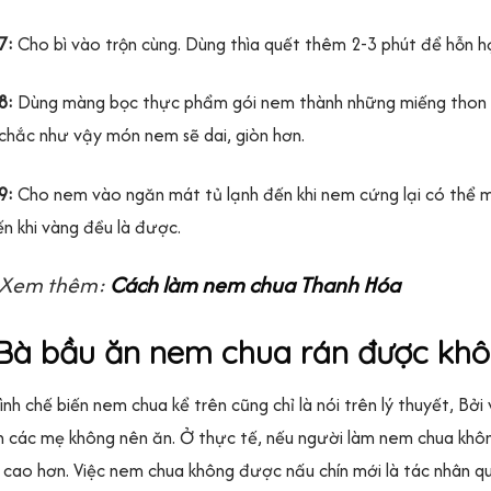
7:
Cho bì vào trộn cùng. Dùng thìa quết thêm 2-3 phút để hỗn hợ
8:
Dùng màng bọc thực phẩm gói nem thành những miếng thon dài
chắc như vậy món nem sẽ dai, giòn hơn.
9:
Cho nem vào ngăn mát tủ lạnh đến khi nem cứng lại có thể ma
n khi vàng đều là được.
Xem thêm:
Cách làm nem chua Thanh Hóa
 Bà bầu ăn nem chua rán được kh
ình chế biến nem chua kể trên cũng chỉ là nói trên lý thuyết, 
 các mẹ không nên ăn. Ở thực tế, nếu người làm nem chua khôn
 cao hơn. Việc nem chua không được nấu chín mới là tác nhân q