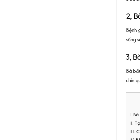
2, 
Bệnh g
sống s
3, B
Bà bầu
chín q
I. B
II. 
III.
IV. 