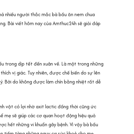
 khá nhiều người thắc mắc bà bầu ăn nem chua
g. Bài viết hôm nay của Amthuc24h sẽ giải đáp
ều trong dịp tết đến xuân về. Là một trong những
thích vị giác. Tuy nhiên, được chế biến do sự lên
. Bởi do không được làm chín bằng nhiệt rất dễ
nh vật có lợi nhờ axit lactic đồng thời cũng ức
ơ thể mẹ sẽ giúp các cơ quan hoạt động hiệu quả
ược hết những vi khuẩn gây bệnh. Vì vậy bà bầu
ôn tiềm tàng những nguy cơ sức khoẻ cho mẹ