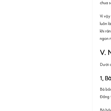
chua s
Vì vậy
luôn l
khi rá
ngon m
V. 
Dưới đ
1, B
Bà bầu
Đồng t
Bà bầu