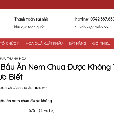
Thanh toán tại nhà
Hotline: 0342.387.63
khu vực toàn quốc
tư vấn 24/7 miễn phí
& TỔ CHỨC
HOA QUẢ XUẤT KHẨU
ĐẶT HÀNG
GIỚI THIỆU
HUA THANH HÓA
 Bầu Ăn Nem Chua Được Không 
a Biết
 ON
24/02/2021
BY
ẨM THỰC 24H
5/5 - (1 vote)