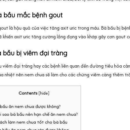
Bà bầu mắc bệnh gout
out là hậu quả của việc tăng axit uric trong máu. Bà bầu bị b
ẽ khiến axit uric tăng cường lắng đọng vào khớp gây cơn gout cấ
à bầu bị viêm đại tràng
 viêm đại tràng hay các bệnh liên quan đến đường tiêu hóa cà
ua nhiệt nên nem chua sẽ làm cho các chứng viêm càng thêm tr
Contents
[
hide
]
à bầu ăn nem chua được không?
Tại sao bà bầu nên hạn chế ăn nem chua?
 Cách làm nem chua tốt cho bà bầu
Bà bầu ăn nem chua rán được không