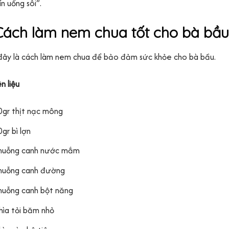
ín uống sôi”.
. Cách làm nem chua tốt cho bà bầu
đây là cách làm nem chua để bảo đảm sức khỏe cho bà bầu.
n liệu
0gr thịt nạc mông
gr bì lợn
muỗng canh nước mắm
muỗng canh đường
muỗng canh bột năng
hìa tỏi băm nhỏ